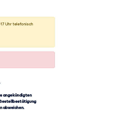
-17 Uhr telefonisch
?
ss angekündigten
 Bestellbestätigung
n abweichen.