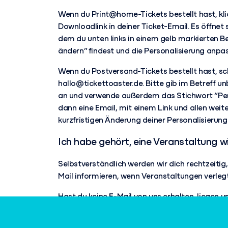
Wenn du Print@home-Tickets bestellt hast, kli
Downloadlink in deiner Ticket-Email. Es öffnet s
dem du unten links in einem gelb markierten 
ändern” findest und die Personalisierung anpa
Wenn du Postversand-Tickets bestellt hast, sch
hallo@tickettoaster.de. Bitte gib im Betreff 
an und verwende außerdem das Stichwort “Pers
dann eine Email, mit einem Link und allen weite
kurzfristigen Änderung deiner Personalisierung
Ich habe gehört, eine Veranstaltung w
Selbstverständlich werden wir dich rechtzeitig, 
Mail informieren, wenn Veranstaltungen verleg
Hast du keine E-Mail von uns erhalten, liegen 
seitens des Veranstalters vor. Wir werden dich 
bitte warte deshalb unsere E-Mail ab.