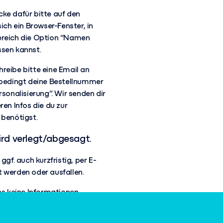
cke dafür bitte auf den
ich ein Browser-Fenster, in
Bereich die Option “Namen
ssen kannst.
reibe bitte eine Email an
unbedingt deine Bestellnummer
onalisierung”. Wir senden dir
ren Infos die du zur
 benötigst.
ird verlegt/abgesagt.
ggf. auch kurzfristig, per E-
t werden oder ausfallen.
uns keine Informationen
in jedem Fall informieren,